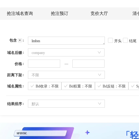
抢注域名查询
抢注预订
竞价大厅
清
包含
开头
结尾
域名后缀
company
价格
距离下架
不限
域名属性
Bd收录：不限
Bd权重：不限
Bd反链：不限
结果排序
默认
「轻