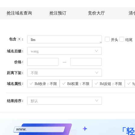
抢注域名查询
抢注预订
竞价大厅
清
包含
开头
结尾
域名后缀
wang
价格
距离下架
不限
域名属性
Bd收录：不限
Bd权重：不限
Bd反链：不限
结果排序
默认
「轻