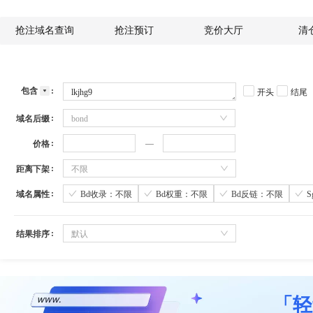
抢注域名查询
抢注预订
竞价大厅
清
包含
开头
结尾
域名后缀
bond
价格
距离下架
不限
域名属性
Bd收录：不限
Bd权重：不限
Bd反链：不限
结果排序
默认
「轻