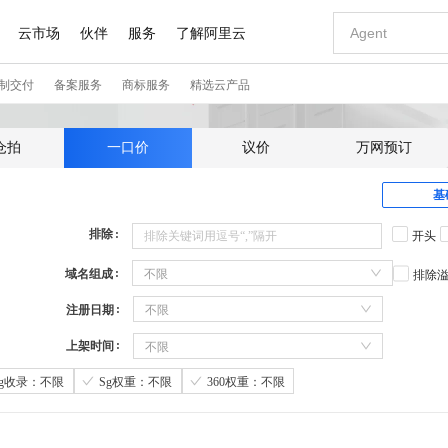
仓拍
一口价
议价
万网预订
基
排除
开头
域名组成
不限
排除
注册日期
不限
上架时间
不限
Sg收录：不限
Sg权重：不限
360权重：不限