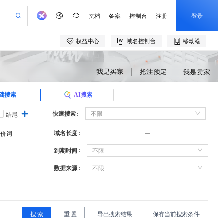
我是买家
抢注预定
我是卖家
础搜索
AI搜索
快速搜索
不限
结尾
域名长度
溢价词
到期时间
不限
数据来源
不限
搜 索
重 置
导出搜索结果
保存当前搜索条件