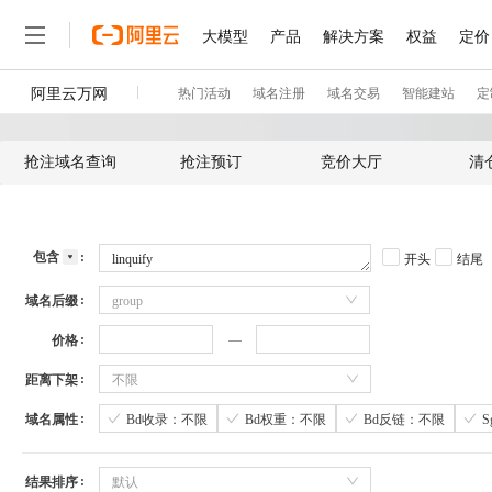
抢注域名查询
抢注预订
竞价大厅
清
包含
开头
结尾
域名后缀
group
价格
距离下架
不限
域名属性
Bd收录：不限
Bd权重：不限
Bd反链：不限
结果排序
默认