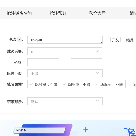
抢注域名查询
抢注预订
竞价大厅
清
包含
开头
结尾
域名后缀
cc
价格
距离下架
不限
域名属性
Bd收录：不限
Bd权重：不限
Bd反链：不限
结果排序
默认
「轻