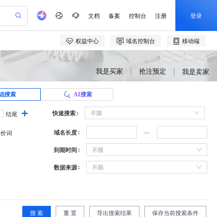
我是买家
抢注预定
我是卖家
础搜索
AI搜索
快速搜索
不限
结尾
域名长度
溢价词
到期时间
不限
数据来源
不限
搜 索
重 置
导出搜索结果
保存当前搜索条件