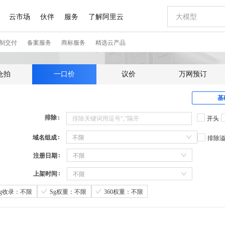
仓拍
一口价
议价
万网预订
基
排除
开头
域名组成
不限
排除
注册日期
不限
上架时间
不限
Sg收录：不限
Sg权重：不限
360权重：不限