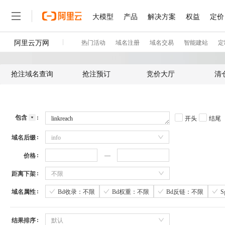
抢注域名查询
抢注预订
竞价大厅
清
包含
开头
结尾
域名后缀
info
价格
距离下架
不限
域名属性
Bd收录：不限
Bd权重：不限
Bd反链：不限
结果排序
默认