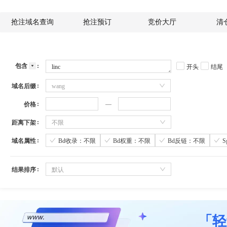
抢注域名查询
抢注预订
竞价大厅
清
包含
开头
结尾
域名后缀
wang
价格
距离下架
不限
域名属性
Bd收录：不限
Bd权重：不限
Bd反链：不限
结果排序
默认
「轻