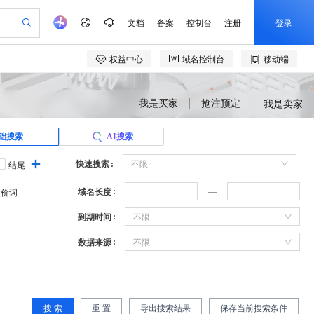
我是买家
抢注预定
我是卖家
础搜索
AI搜索
快速搜索
不限
结尾
域名长度
溢价词
到期时间
不限
数据来源
不限
搜 索
重 置
导出搜索结果
保存当前搜索条件