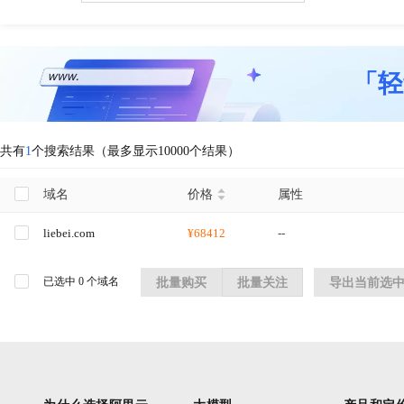
「轻
共有
1
个搜索结果（最多显示10000个结果）
域名
价格
属性
liebei.com
¥68412
--
已选中
0
个域名
批量购买
批量关注
导出当前选