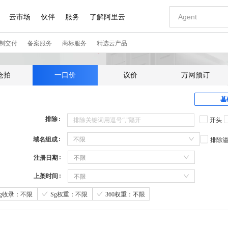
仓拍
一口价
议价
万网预订
基
排除
开头
域名组成
不限
排除
注册日期
不限
上架时间
不限
Sg收录：不限
Sg权重：不限
360权重：不限