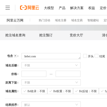
抢注域名查询
抢注预订
竞价大厅
清
包含
开头
结尾
域名后缀
不限
价格
距离下架
不限
域名属性
Bd收录：不限
Bd权重：不限
Bd反链：不限
结果排序
默认