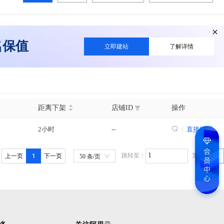
名保值
立即建站
了解详情
距离下架
店铺ID
操作
2小时
--
直接购买
1
跳转至：
页
上一页
下一页
GO
50 条/页