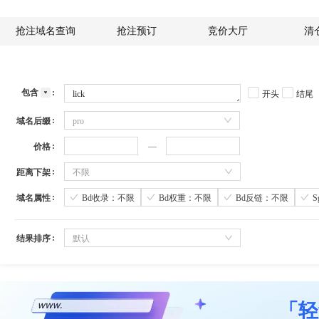
抢注域名查询
抢注预订
竞价大厅
清
包含
开头
结尾
域名后缀
pro
价格
距离下架
不限
域名属性
Bd收录：不限
Bd权重：不限
Bd反链：不限
结果排序
默认
「轻