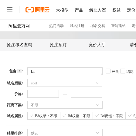
抢注域名查询
抢注预订
竞价大厅
清
包含
开头
结尾
域名后缀
cool
价格
距离下架
不限
域名属性
Bd收录：不限
Bd权重：不限
Bd反链：不限
结果排序
默认