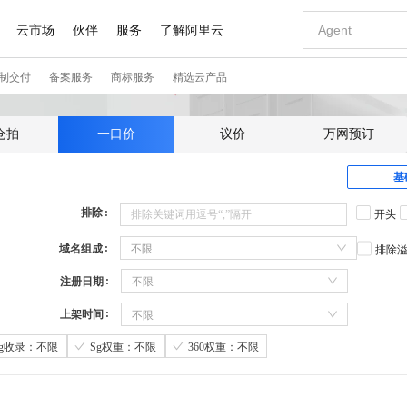
仓拍
一口价
议价
万网预订
基
排除
开头
域名组成
不限
排除
注册日期
不限
上架时间
不限
Sg收录：不限
Sg权重：不限
360权重：不限