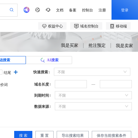
我是买家
抢注预定
我是卖家
础搜索
AI搜索
快速搜索
不限
结尾
域名长度
溢价词
到期时间
不限
数据来源
不限
搜 索
重 置
导出搜索结果
保存当前搜索条件