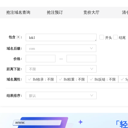
抢注域名查询
抢注预订
竞价大厅
清
包含
开头
结尾
域名后缀
com
价格
距离下架
不限
域名属性
Bd收录：不限
Bd权重：不限
Bd反链：不限
结果排序
默认
「轻