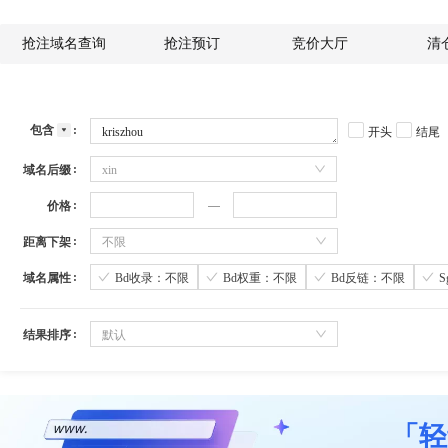
抢注域名查询
抢注预订
竞价大厅
清
包含
开头
结尾
域名后缀
xin
价格
距离下架
不限
域名属性
Bd收录：不限
Bd权重：不限
Bd反链：不限
结果排序
默认
「轻