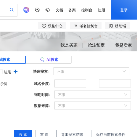
我是买家
抢注预定
我是卖家
础搜索
AI搜索
快速搜索
不限
结尾
域名长度
溢价词
到期时间
不限
数据来源
不限
搜 索
重 置
导出搜索结果
保存当前搜索条件