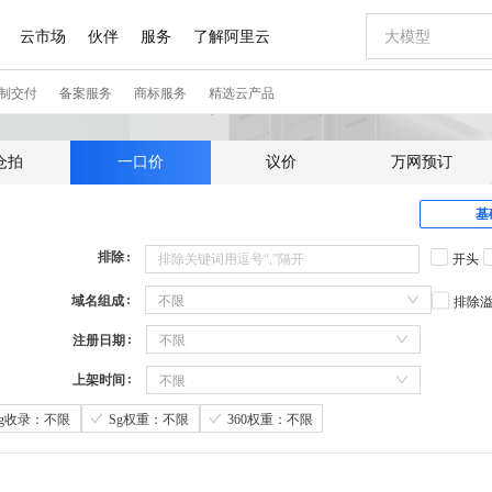
仓拍
一口价
议价
万网预订
基
排除
开头
域名组成
不限
排除
注册日期
不限
上架时间
不限
Sg收录：不限
Sg权重：不限
360权重：不限