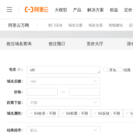
抢注域名查询
抢注预订
竞价大厅
清
包含
开头
结尾
域名后缀
club
价格
距离下架
不限
域名属性
Bd收录：不限
Bd权重：不限
Bd反链：不限
结果排序
默认