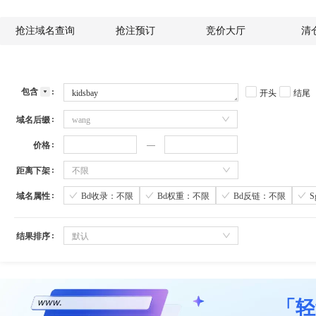
抢注域名查询
抢注预订
竞价大厅
清
包含
开头
结尾
域名后缀
wang
价格
距离下架
不限
域名属性
Bd收录：不限
Bd权重：不限
Bd反链：不限
结果排序
默认
「轻