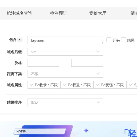
抢注域名查询
抢注预订
竞价大厅
清
包含
开头
结尾
域名后缀
site
价格
距离下架
不限
域名属性
Bd收录：不限
Bd权重：不限
Bd反链：不限
结果排序
默认
「轻