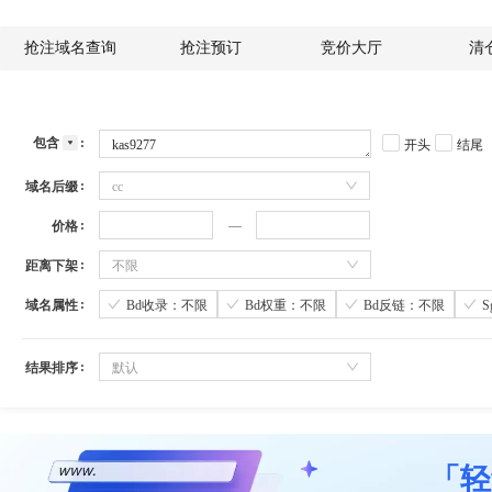
抢注域名查询
抢注预订
竞价大厅
清
包含
开头
结尾
域名后缀
cc
价格
距离下架
不限
域名属性
Bd收录：不限
Bd权重：不限
Bd反链：不限
结果排序
默认
「轻