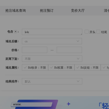
抢注域名查询
抢注预订
竞价大厅
清
包含
开头
结尾
域名后缀
cn
价格
距离下架
不限
域名属性
Bd收录：不限
Bd权重：不限
Bd反链：不限
结果排序
默认
「轻