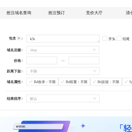
抢注域名查询
抢注预订
竞价大厅
清
包含
开头
结尾
域名后缀
shop
价格
距离下架
不限
域名属性
Bd收录：不限
Bd权重：不限
Bd反链：不限
结果排序
默认
「轻