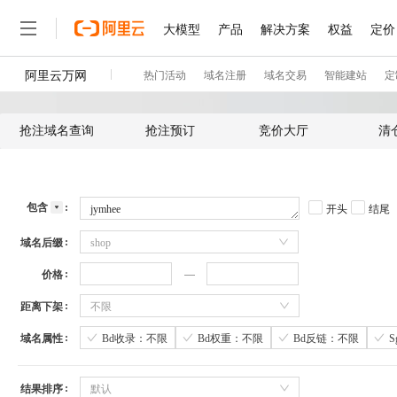
抢注域名查询
抢注预订
竞价大厅
清
包含
开头
结尾
域名后缀
shop
价格
距离下架
不限
域名属性
Bd收录：不限
Bd权重：不限
Bd反链：不限
结果排序
默认