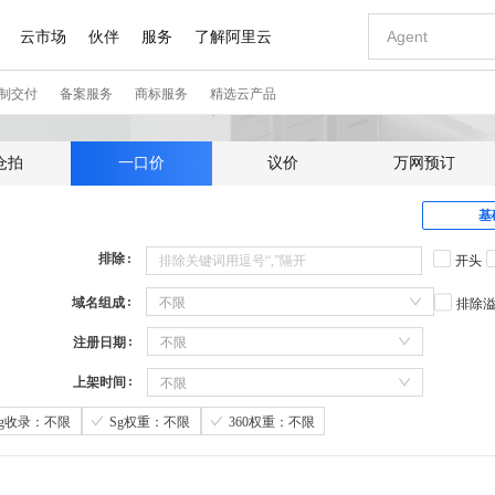
仓拍
一口价
议价
万网预订
基
排除
开头
域名组成
不限
排除
注册日期
不限
上架时间
不限
Sg收录：不限
Sg权重：不限
360权重：不限