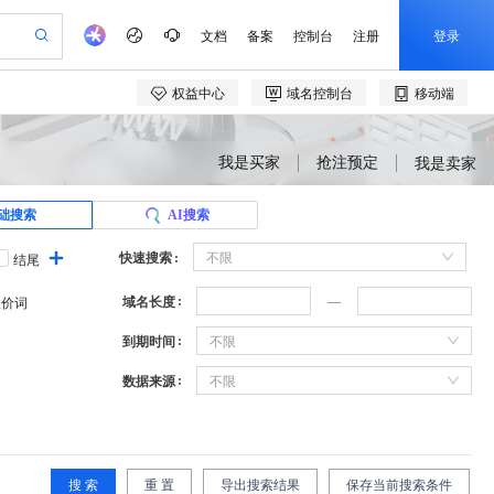
我是买家
抢注预定
我是卖家
础搜索
AI搜索
快速搜索
不限
结尾
域名长度
溢价词
到期时间
不限
数据来源
不限
搜 索
重 置
导出搜索结果
保存当前搜索条件