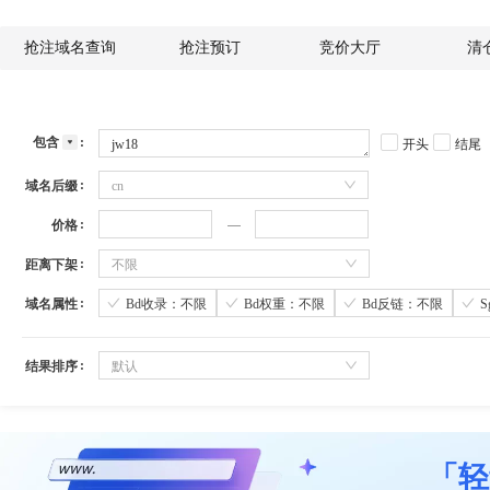
抢注域名查询
抢注预订
竞价大厅
清
包含
开头
结尾
域名后缀
cn
价格
距离下架
不限
域名属性
Bd收录：不限
Bd权重：不限
Bd反链：不限
结果排序
默认
「轻