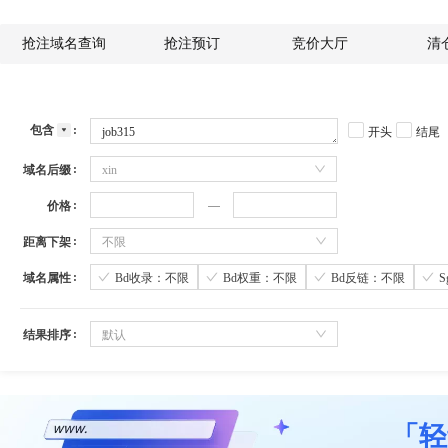
抢注域名查询
抢注预订
竞价大厅
清
包含
开头
结尾
域名后缀
xin
价格
距离下架
不限
域名属性
Bd收录：不限
Bd权重：不限
Bd反链：不限
结果排序
默认
「轻