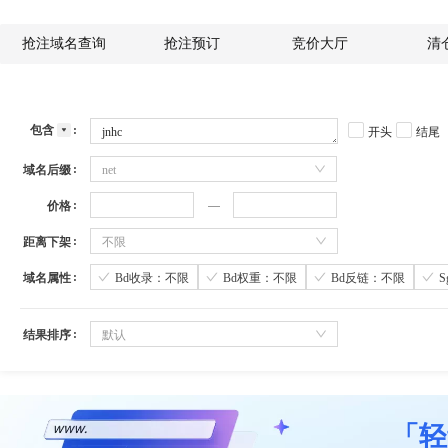
抢注域名查询
抢注预订
竞价大厅
清
包含
开头
结尾
域名后缀
net
价格
距离下架
不限
域名属性
Bd收录：不限
Bd权重：不限
Bd反链：不限
结果排序
默认
「轻