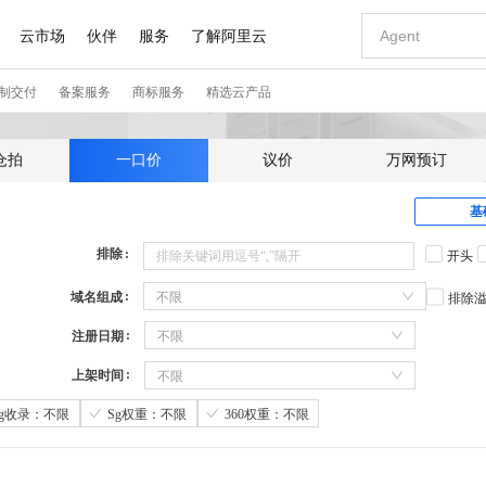
仓拍
一口价
议价
万网预订
基
排除
开头
域名组成
不限
排除
注册日期
不限
上架时间
不限
Sg收录：不限
Sg权重：不限
360权重：不限