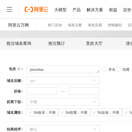
抢注域名查询
抢注预订
竞价大厅
清
包含
开头
结尾
域名后缀
xyz
价格
距离下架
不限
域名属性
Bd收录：不限
Bd权重：不限
Bd反链：不限
结果排序
默认