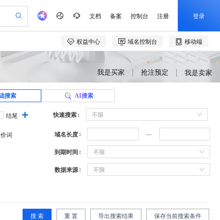
我是买家
抢注预定
我是卖家
础搜索
AI搜索
快速搜索
不限
结尾
域名长度
溢价词
到期时间
不限
数据来源
不限
搜 索
重 置
导出搜索结果
保存当前搜索条件