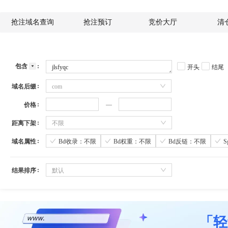
抢注域名查询
抢注预订
竞价大厅
清
包含
开头
结尾
域名后缀
com
价格
距离下架
不限
域名属性
Bd收录：不限
Bd权重：不限
Bd反链：不限
结果排序
默认
「轻