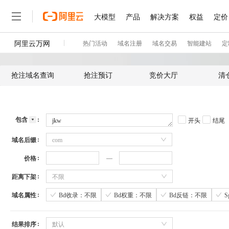
抢注域名查询
抢注预订
竞价大厅
清
包含
开头
结尾
域名后缀
com
价格
距离下架
不限
域名属性
Bd收录：不限
Bd权重：不限
Bd反链：不限
结果排序
默认