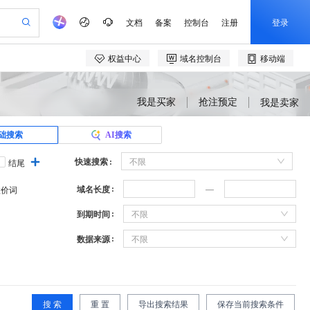
我是买家
抢注预定
我是卖家
础搜索
AI搜索
快速搜索
不限
结尾
域名长度
溢价词
到期时间
不限
数据来源
不限
搜 索
重 置
导出搜索结果
保存当前搜索条件