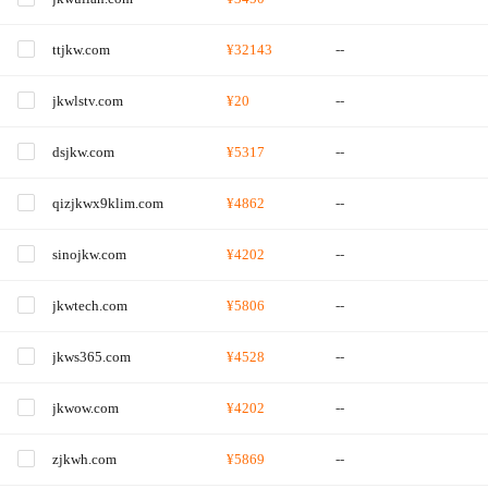
ttjkw.com
¥32143
--
jkwlstv.com
¥20
--
dsjkw.com
¥5317
--
qizjkwx9klim.com
¥4862
--
sinojkw.com
¥4202
--
jkwtech.com
¥5806
--
jkws365.com
¥4528
--
jkwow.com
¥4202
--
zjkwh.com
¥5869
--