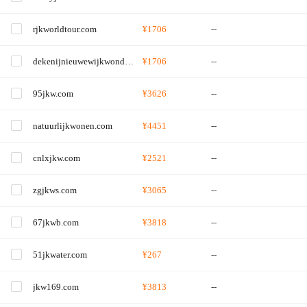
rjkworldtour.com
¥1706
--
dekenijnieuwewijkwondelgemvzw.com
¥1706
--
95jkw.com
¥3626
--
natuurlijkwonen.com
¥4451
--
cnlxjkw.com
¥2521
--
zgjkws.com
¥3065
--
67jkwb.com
¥3818
--
51jkwater.com
¥267
--
jkw169.com
¥3813
--