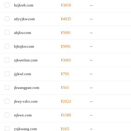
hzjkwh.com
¥3818
--
sdyyjkw.com
¥4935
--
ahjkw.com
¥5991
--
bjhsjkw.com
¥5991
--
zjkweilun.com
¥3065
--
jjjkwl.com
¥795
--
jkwangpan.com
¥501
--
jkwy-cdct.com
¥2022
--
njkwx.com
¥1589
--
ysjkwang.com
¥165
--