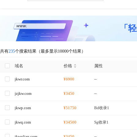
「轻
共有
235
个搜索结果（最多显示10000个结果）
域名
价格
属性
jkwr.com
¥6900
--
jzjkw.com
¥3450
--
jkwp.com
¥51750
Bd收录1
jkwq.com
¥34500
Sg收录1
jkwulian.com
¥3450
--