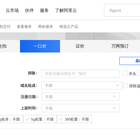
仓拍
一口价
议价
万网预订
基
排除
开头
域名组成
不限
排除
注册日期
不限
上架时间
不限
Sg收录：不限
Sg权重：不限
360权重：不限