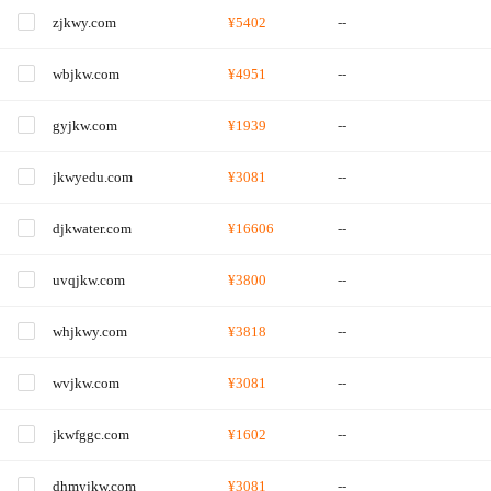
zjkwy.com
¥5402
--
wbjkw.com
¥4951
--
gyjkw.com
¥1939
--
jkwyedu.com
¥3081
--
djkwater.com
¥16606
--
uvqjkw.com
¥3800
--
whjkwy.com
¥3818
--
wvjkw.com
¥3081
--
jkwfggc.com
¥1602
--
dhmyjkw.com
¥3081
--