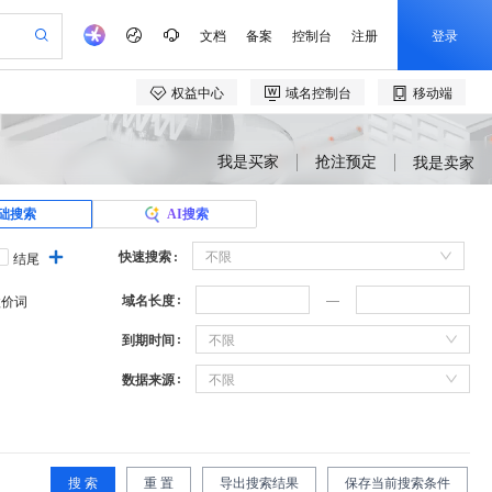
我是买家
抢注预定
我是卖家
础搜索
AI搜索
快速搜索
不限
结尾
域名长度
溢价词
到期时间
不限
数据来源
不限
搜 索
重 置
导出搜索结果
保存当前搜索条件