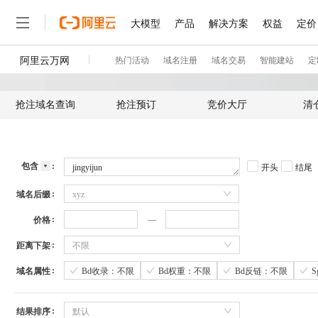
抢注域名查询
抢注预订
竞价大厅
清
包含
开头
结尾
域名后缀
xyz
价格
距离下架
不限
域名属性
Bd收录：不限
Bd权重：不限
Bd反链：不限
结果排序
默认