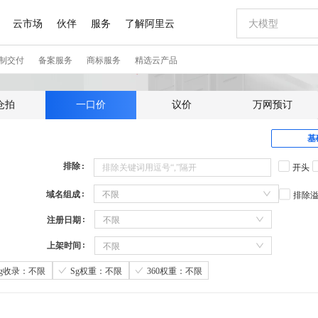
仓拍
一口价
议价
万网预订
基
排除
开头
域名组成
不限
排除
注册日期
不限
上架时间
不限
Sg收录：不限
Sg权重：不限
360权重：不限