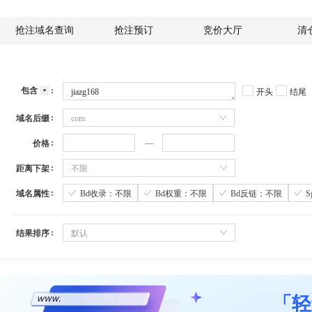
抢注域名查询
抢注预订
竞价大厅
清
包含
开头
结尾
域名后缀
com
价格
距离下架
不限
域名属性
Bd收录：不限
Bd权重：不限
Bd反链：不限
结果排序
默认
「轻