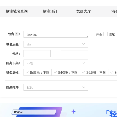
抢注域名查询
抢注预订
竞价大厅
清
包含
开头
结尾
域名后缀
site
价格
距离下架
不限
域名属性
Bd收录：不限
Bd权重：不限
Bd反链：不限
结果排序
默认
「轻