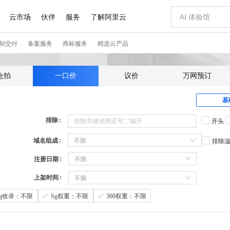
仓拍
一口价
议价
万网预订
基
排除
开头
域名组成
不限
排除
注册日期
不限
上架时间
不限
Sg收录：不限
Sg权重：不限
360权重：不限