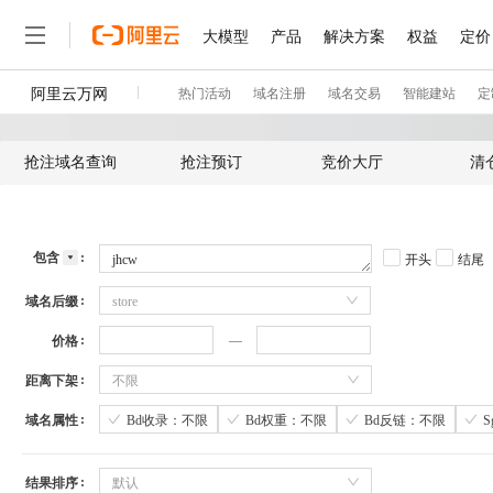
抢注域名查询
抢注预订
竞价大厅
清
包含
开头
结尾
域名后缀
store
价格
距离下架
不限
域名属性
Bd收录：不限
Bd权重：不限
Bd反链：不限
结果排序
默认