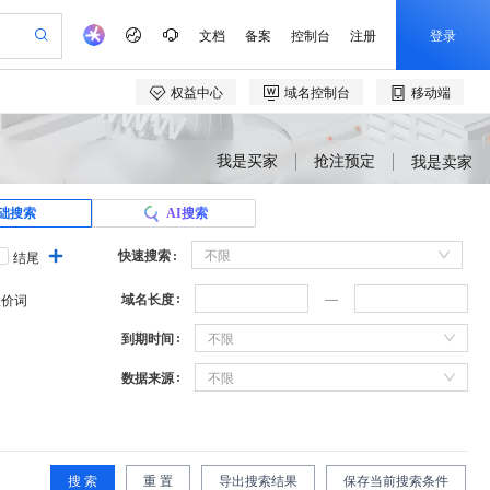
我是买家
抢注预定
我是卖家
础搜索
AI搜索
快速搜索
不限
结尾
域名长度
溢价词
到期时间
不限
数据来源
不限
搜 索
重 置
导出搜索结果
保存当前搜索条件