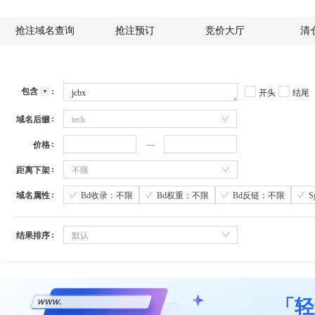
抢注域名查询
抢注预订
竞价大厅
清
包含
开头
结尾
域名后缀
tech
价格
距离下架
不限
域名属性
Bd收录：不限
Bd权重：不限
Bd反链：不限
结果排序
默认
「轻