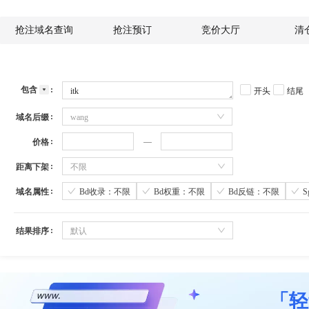
抢注域名查询
抢注预订
竞价大厅
清
包含
开头
结尾
域名后缀
wang
价格
距离下架
不限
域名属性
Bd收录：不限
Bd权重：不限
Bd反链：不限
结果排序
默认
「轻