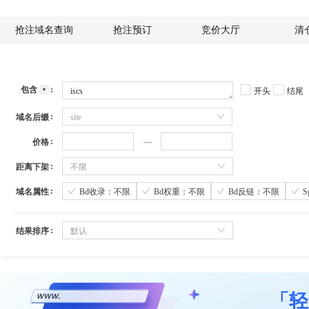
抢注域名查询
抢注预订
竞价大厅
清
包含
开头
结尾
域名后缀
site
价格
距离下架
不限
域名属性
Bd收录：不限
Bd权重：不限
Bd反链：不限
结果排序
默认
「轻