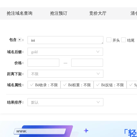
抢注域名查询
抢注预订
竞价大厅
清
包含
开头
结尾
域名后缀
gold
价格
距离下架
不限
域名属性
Bd收录：不限
Bd权重：不限
Bd反链：不限
结果排序
默认
「轻