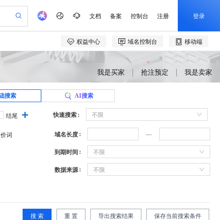
我是买家
抢注预定
我是卖家
础搜索
AI搜索
快速搜索
不限
结尾
域名长度
溢价词
到期时间
不限
数据来源
不限
搜 索
重 置
导出搜索结果
保存当前搜索条件