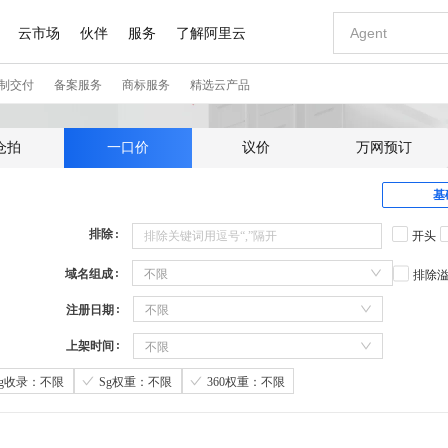
仓拍
一口价
议价
万网预订
基
排除
开头
域名组成
不限
排除
注册日期
不限
上架时间
不限
Sg收录：不限
Sg权重：不限
360权重：不限