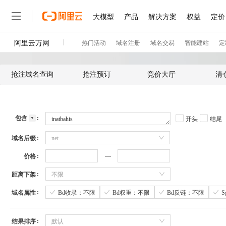
抢注域名查询
抢注预订
竞价大厅
清
包含
开头
结尾
域名后缀
net
价格
距离下架
不限
域名属性
Bd收录：不限
Bd权重：不限
Bd反链：不限
结果排序
默认