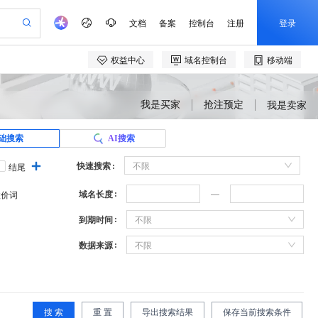
我是买家
抢注预定
我是卖家
础搜索
AI搜索
快速搜索
不限
结尾
域名长度
溢价词
到期时间
不限
数据来源
不限
搜 索
重 置
导出搜索结果
保存当前搜索条件