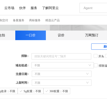
仓拍
一口价
议价
万网预订
基
排除
开头
域名组成
不限
排除
注册日期
不限
上架时间
不限
Sg收录：不限
Sg权重：不限
360权重：不限