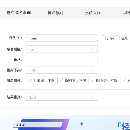
抢注域名查询
抢注预订
竞价大厅
清
包含
开头
结尾
域名后缀
top
价格
距离下架
不限
域名属性
Bd收录：不限
Bd权重：不限
Bd反链：不限
结果排序
默认
「轻