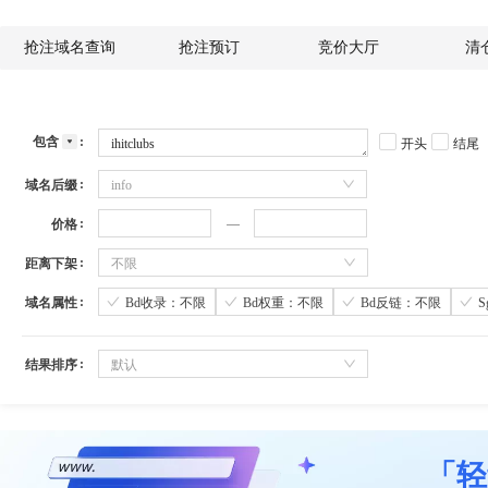
抢注域名查询
抢注预订
竞价大厅
清
包含
开头
结尾
域名后缀
info
价格
距离下架
不限
域名属性
Bd收录：不限
Bd权重：不限
Bd反链：不限
结果排序
默认
「轻