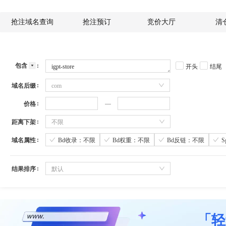
抢注域名查询
抢注预订
竞价大厅
清
包含
开头
结尾
域名后缀
com
价格
距离下架
不限
域名属性
Bd收录：不限
Bd权重：不限
Bd反链：不限
结果排序
默认
「轻