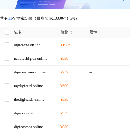
共有
11
个搜索结果（最多显示10000个结果）
域名
价格
属性
digicloud.online
¥1986
--
nanafushigich.online
¥939
--
digicreations.online
¥939
--
mydigicard.online
¥699
--
thedigicards.online
¥939
--
digicrypto.online
¥939
--
digicosmos.online
¥939
--