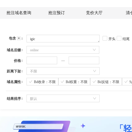
抢注域名查询
抢注预订
竞价大厅
清
包含
开头
结尾
域名后缀
online
价格
距离下架
不限
域名属性
Bd收录：不限
Bd权重：不限
Bd反链：不限
结果排序
默认
「轻