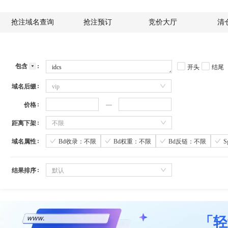
抢注域名查询
抢注预订
竞价大厅
清
包含
开头
结尾
域名后缀
vip
价格
距离下架
不限
域名属性
Bd收录：不限
Bd权重：不限
Bd反链：不限
结果排序
默认
「轻