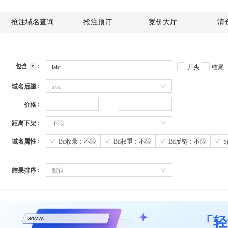
抢注域名查询
抢注预订
竞价大厅
清
包含
开头
结尾
域名后缀
xyz
价格
距离下架
不限
域名属性
Bd收录：不限
Bd权重：不限
Bd反链：不限
结果排序
默认
「轻