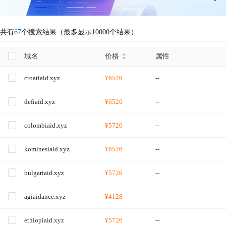
共有
67
个搜索结果（最多显示10000个结果）
域名
价格
属性
croatiaid.xyz
¥6526
--
defiaid.xyz
¥6526
--
colombiaid.xyz
¥5726
--
kominesiaid.xyz
¥6526
--
bulgariaid.xyz
¥5726
--
agiaidance.xyz
¥4128
--
ethiopiaid.xyz
¥5726
--