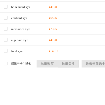
bohemiaid.xyz
¥4128
--
emiliaid.xyz
¥6526
--
mediaidea.xyz
¥7325
--
algeriaid.xyz
¥4128
--
fiaid.xyz
¥14518
--
已选中
0
个域名
批量购买
批量关注
导出当前选