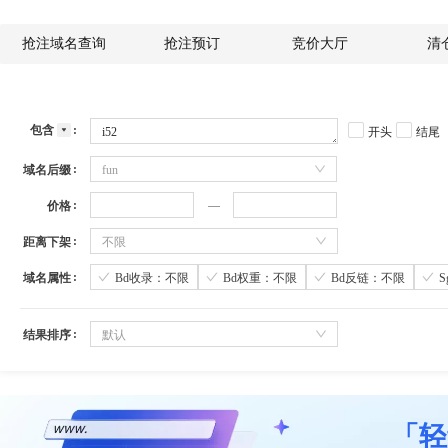
抢注域名查询
抢注预订
竞价大厅
清
包含
开头
结尾
域名后缀
fun
价格
距离下架
不限
域名属性
Bd收录：不限
Bd权重：不限
Bd反链：不限
结果排序
默认
「轻