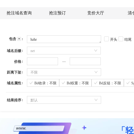
抢注域名查询
抢注预订
竞价大厅
清
包含
开头
结尾
域名后缀
net
价格
距离下架
不限
域名属性
Bd收录：不限
Bd权重：不限
Bd反链：不限
结果排序
默认
「轻