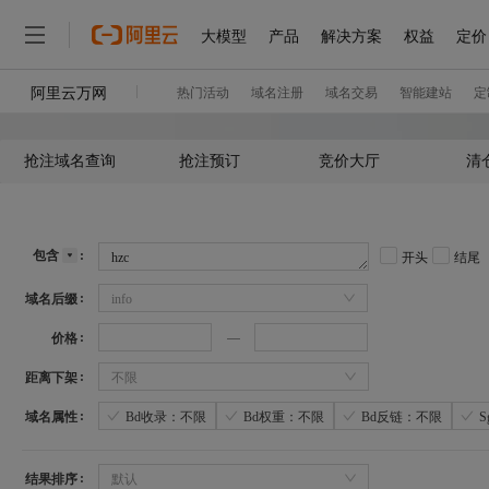
抢注域名查询
抢注预订
竞价大厅
清
包含
开头
结尾
域名后缀
info
价格
距离下架
不限
域名属性
Bd收录：不限
Bd权重：不限
Bd反链：不限
结果排序
默认