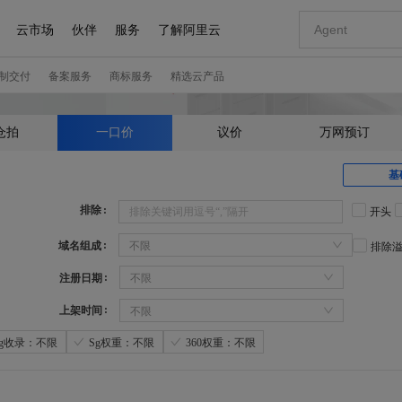
仓拍
一口价
议价
万网预订
基
排除
开头
域名组成
不限
排除
注册日期
不限
上架时间
不限
Sg收录：不限
Sg权重：不限
360权重：不限