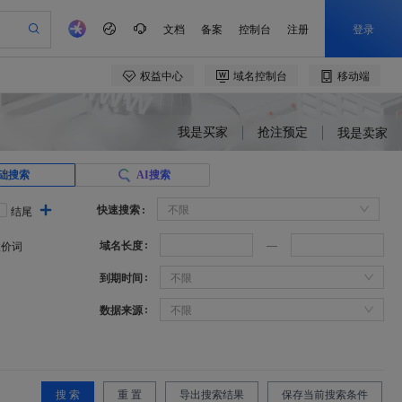
我是买家
抢注预定
我是卖家
础搜索
AI搜索
快速搜索
不限
结尾
域名长度
溢价词
到期时间
不限
数据来源
不限
搜 索
重 置
导出搜索结果
保存当前搜索条件