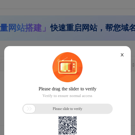
量网站搭建」
快速重启网站，帮您域
X
长度
注册日期
距离到期
没找到您想要的域名
请
恢复默认设置
重新搜索 或
提交
域名回购
需求