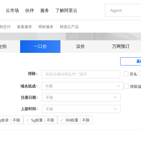
仓拍
一口价
议价
万网预订
基
排除
开头
域名组成
不限
排除
注册日期
不限
上架时间
不限
Sg收录：不限
Sg权重：不限
360权重：不限