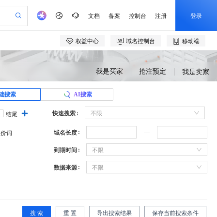
我是买家
抢注预定
我是卖家
础搜索
AI搜索
快速搜索
不限
结尾
域名长度
溢价词
到期时间
不限
数据来源
不限
搜 索
重 置
导出搜索结果
保存当前搜索条件