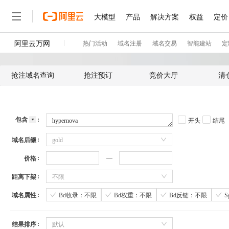
抢注域名查询
抢注预订
竞价大厅
清
包含
开头
结尾
域名后缀
gold
价格
距离下架
不限
域名属性
Bd收录：不限
Bd权重：不限
Bd反链：不限
结果排序
默认