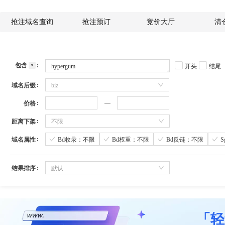
抢注域名查询
抢注预订
竞价大厅
清
包含
开头
结尾
域名后缀
biz
价格
距离下架
不限
域名属性
Bd收录：不限
Bd权重：不限
Bd反链：不限
结果排序
默认
「轻