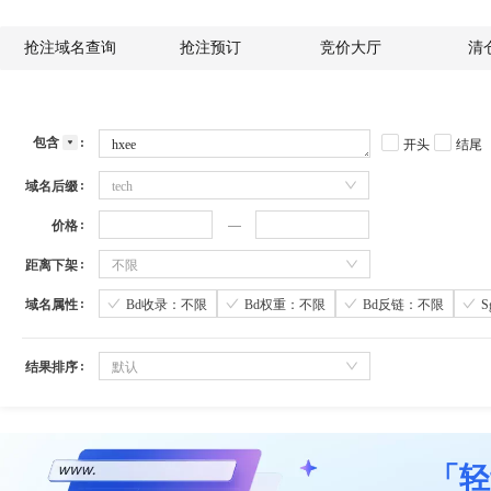
抢注域名查询
抢注预订
竞价大厅
清
包含
开头
结尾
域名后缀
tech
价格
距离下架
不限
域名属性
Bd收录：不限
Bd权重：不限
Bd反链：不限
结果排序
默认
「轻