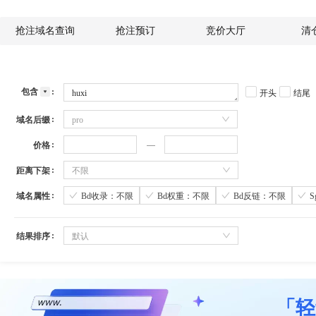
抢注域名查询
抢注预订
竞价大厅
清
包含
开头
结尾
域名后缀
pro
价格
距离下架
不限
域名属性
Bd收录：不限
Bd权重：不限
Bd反链：不限
结果排序
默认
「轻