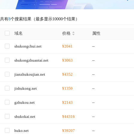
共有
8
个搜索结果（最多显示10000个结果）
域名
价格
属性
shukongchui.net
¥2041
--
shukongzhuantai.net
¥3063
--
jianzhukoujian.net
¥4352
--
jishukong.net
¥1359
--
gzhukou.net
¥2143
--
shukokai.net
¥44316
--
huko.net
¥39207
--