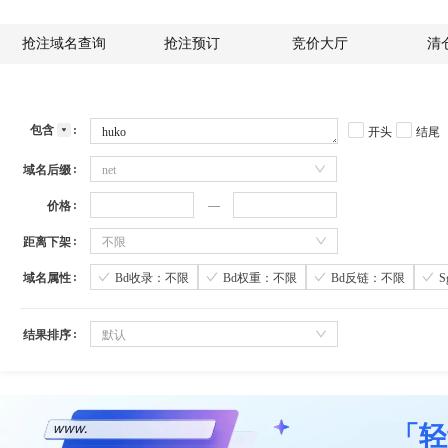
抢注域名查询
抢注预订
竞价大厅
清
包含
开头
结尾
域名后缀
net
价格
距离下架
不限
域名属性
Bd收录：不限
Bd权重：不限
Bd反链：不限
结果排序
默认
「轻