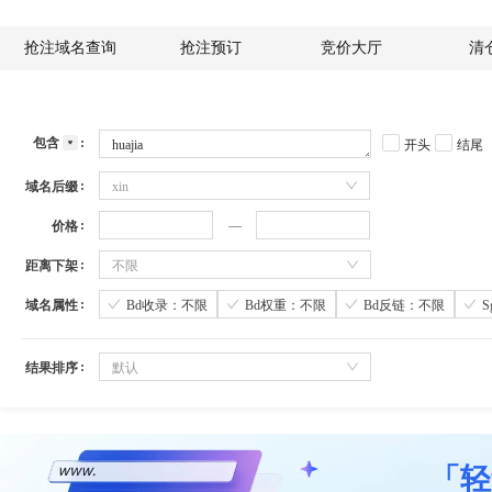
抢注域名查询
抢注预订
竞价大厅
清
包含
开头
结尾
域名后缀
xin
价格
距离下架
不限
域名属性
Bd收录：不限
Bd权重：不限
Bd反链：不限
结果排序
默认
「轻